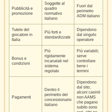
Soggette al
Fuori dal
Pubblicità e
quadro
perimetro
promozione
normativo
ADM italiano
italiano
Tutele del
Dipendono
Più forti e
giocatore in
dal singolo
standardizzate
Italia
operatore
Più
Più variabili;
rigidamente
serve
Bonus e
incanalati nel
controllare
condizioni
sistema
bene i
regolato
termini
Dipendono
dal sito;
Dentro il
alcuni casinò
perimetro del
Pagamenti
non AAMS
concessionario
che pagano
italiano
subito sono