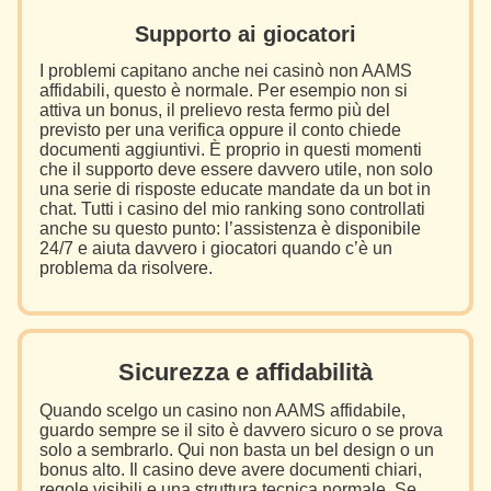
Supporto ai giocatori
I problemi capitano anche nei casinò non AAMS
affidabili, questo è normale. Per esempio non si
attiva un bonus, il prelievo resta fermo più del
previsto per una verifica oppure il conto chiede
documenti aggiuntivi. È proprio in questi momenti
che il supporto deve essere davvero utile, non solo
una serie di risposte educate mandate da un bot in
chat. Tutti i casino del mio ranking sono controllati
anche su questo punto: l’assistenza è disponibile
24/7 e aiuta davvero i giocatori quando c’è un
problema da risolvere.
Sicurezza e affidabilità
Quando scelgo un casino non AAMS affidabile,
guardo sempre se il sito è davvero sicuro o se prova
solo a sembrarlo. Qui non basta un bel design o un
bonus alto. Il casino deve avere documenti chiari,
regole visibili e una struttura tecnica normale. Se