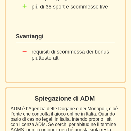
più di 35 sport e scommesse live
Svantaggi
requisiti di scommessa dei bonus
piuttosto alti
Spiegazione di ADM
ADM è l’Agenzia delle Dogane e dei Monopoli, cioè
l’ente che controlla il gioco online in Italia. Quando
parlo di casino legali in Italia, intendo proprio i siti
con licenza ADM. Se cerchi per abitudine il termine
AAMS, non ti confondi, perché questa sigla resta