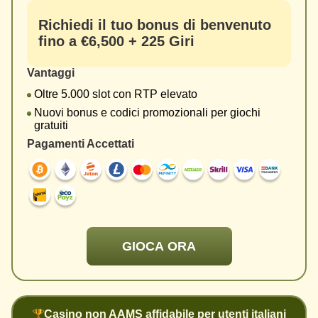
Richiedi il tuo bonus di benvenuto
fino a €6,500 + 225 Giri
Vantaggi
Oltre 5.000 slot con RTP elevato
Nuovi bonus e codici promozionali per giochi
gratuiti
Pagamenti Accettati
GIOCA ORA
Casino non AAMS affidabile per utenti italiani