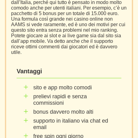
dall’Italia, perché qui tutto è pensato in modo molto
comodo anche per utenti italiani. Per esempio, c’è un
pacchetto di 5 bonus per un totale di 15.000 euro.
Una formula così grande nei casino online non
AAMS si vede raramente, ed è uno dei motivi per cui
questo sito entra senza problemi nel mio ranking.
Potete giocare ai slot e ai live game sia dal sito sia
dall’app mobile. Va detto anche che il supporto
riceve ottimi commenti dai giocatori ed è davvero
utile.
Vantaggi
sito e app molto comodi
prelievi rapidi e senza
commissioni
bonus davvero molto alti
supporto in italiano via chat ed
email
free spin ogni giorno